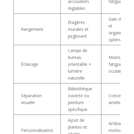
accoudoirs
fatigue
réglables
Gain de plac
Étagères
et
Rangement
murales et
organisation
pegboard
optimale
Lampe de
bureau
Moins de
Éclairage
orientable +
fatigue
lumière
oculaire
naturelle
Bibliothèque
Séparation
ouverte ou
Concentratio
visuelle
peinture
améliorée
spécifique
Ajout de
Ambiance
plantes et
Personnalisation
motivante et
objets