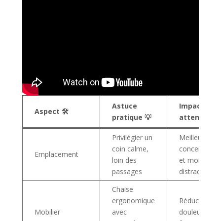
Astuce
Impact
Aspect 🛠️
pratique 💡
attendu 🚀
Privilégier un
Meilleure
coin calme,
concentratio
Emplacement
loin des
et moins de
passages
distractions
Chaise
ergonomique
Réduction de
Mobilier
avec
douleurs et