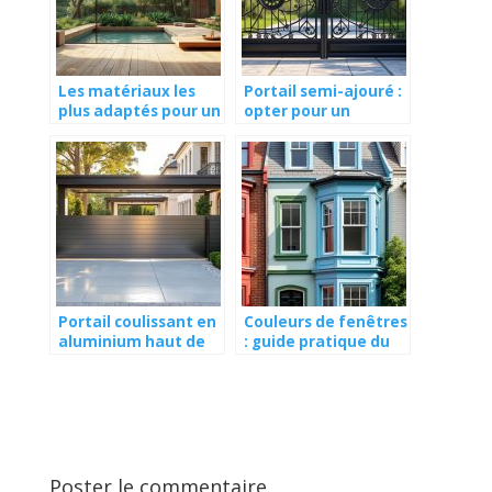
Les matériaux les
Portail semi-ajouré :
plus adaptés pour un
opter pour un
aménagement
modèle ajouré en
durable
haut ou en bas selon
votre
environnement
Portail coulissant en
Couleurs de fenêtres
aluminium haut de
: guide pratique du
gamme : l’excellence
bricoleur sur les
du sur-mesure à la
matériaux et la
française décryptée
réglementation
urbaine
Poster le commentaire