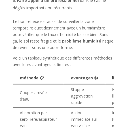
Faire appel à un professionnel
dans le cas de
dégâts importants ou récurrents.
Le bon réflexe est aussi de surveiller la zone
temporaire quotidiennement avec un humidimètre
pour vérifier que le taux d’humidité baisse bien. Sans
ça, le sol reste fragile et le
problème humidité
risque
de revenir sous une autre forme.
Voici un tableau synthétique des différentes méthodes
avec leurs avantages et limites :
méthode 📋
avantages 👍
limites
Stoppe
Ne rédu
Couper arrivée
aggravation
l’humidi
d’eau
rapide
présent
Absorption par
Action
Impossi
serpillière/aspirateur
immédiate sur
l’eau inf
eau
eau visible
profond