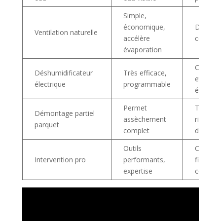
Simple,
économique,
Dépend
Ventilation naturelle
accélère
conditi
évaporation
Coût de 
Déshumidificateur
Très efficace,
et con
électrique
programmable
électriq
Permet
Travail d
Démontage partiel
assèchement
risque
parquet
complet
d’endo
Outils
Coût
Intervention pro
performants,
financi
expertise
conséqu