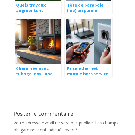
Quels travaux
Tête de parabole
augmentent
(lnb) en panne :
réellement la valeur
comment détecter
d’une maison ?
les signes et
procéder au
remplacement
Cheminée avec
Prise ethernet
tubage inox : une
murale hors service :
solution durable et
comment
sécurisée pour votre
diagnostiquer et
feu
restaurer votre
connexion internet
Poster le commentaire
Votre adresse e-mail ne sera pas publiée.
Les champs
obligatoires sont indiqués avec
*